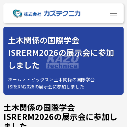
プライバシーポリシー
日本語
土木関係の国際学会
ホーム
ISRERM2026の展示会に参加
製品情報
しました
会社情報
事業内容
ホーム
>
トピックス
>
土木関係の国際学会
ISRERM2026の展示会に参加しました
採用特設ページ
お問い合わせ
土木関係の国際学会
グループ
ISRERM2026の展示会に参加し
ました